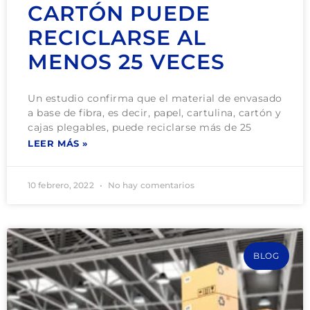
CARTÓN PUEDE
RECICLARSE AL
MENOS 25 VECES
Un estudio confirma que el material de envasado
a base de fibra, es decir, papel, cartulina, cartón y
cajas plegables, puede reciclarse más de 25
LEER MÁS »
10 febrero, 2022
No hay comentarios
BLOG