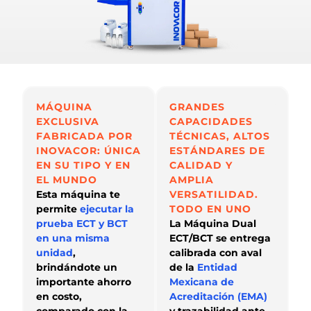
MÁQUINA
GRANDES
EXCLUSIVA
CAPACIDADES
FABRICADA POR
TÉCNICAS, ALTOS
INOVACOR: ÚNICA
ESTÁNDARES DE
EN SU TIPO Y EN
CALIDAD Y
EL MUNDO
AMPLIA
Esta máquina te
VERSATILIDAD.
permite
ejecutar la
TODO EN UNO
prueba ECT y BCT
La Máquina Dual
en una misma
ECT/BCT se entrega
unidad
,
calibrada con aval
brindándote un
de la
Entidad
importante ahorro
Mexicana de
en costo,
Acreditación (EMA)
comparado con la
y trazabilidad ante