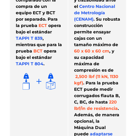
compra de un
el
Centro Nacional
equipo ECT y BCT
de Metrología
por separado. Para
(CENAM)
. Su robusta
la prueba
ECT
opera
construcción
bajo el estándar
permite e
nsayar
TAPPI T 839
,
cajas con un
mientras que para la
tamaño máximo de
prueba
BCT
opera
60 x 60 x 60 cm
, y
bajo el estándar
su capacidad
TAPPI T 804
.
máxima de
compresión es de
2,500 lbf (11 kN, 1130
kgf)
. Para la prueba
ECT
puede medir
corrugados flauta B,
C, BC, de hasta
220
lbf/in de resistencia
.
Además, de manera
opcional, la
Máquina Dual
puede
adaptarse