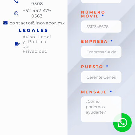
9508
+52 442 479
NÚMERO
0563
MÓVIL
contacto@inovacor.mx
LEGALES
Aviso Legal
y Política
EMPRESA
de
Privacidad
PUESTO
MENSAJE